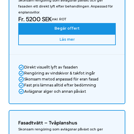
Skonsam rengöring som avlägsnar påväxt och ger 
fasaden ett direkt lyft efter behandlingen. Anpassad för 
enplansvillor.
Fr. 5200 SEK
inkl. ROT
Begär offert
Läs mer
Direkt visuellt lyft av fasaden
Rengöring av vindskivor & takfot ingår
Skonsam metod anpassad för eran fasad
Fast pris lämnas alltid efter bedömning
Avlägsnar alger och annan påväxt
Fasadtvätt – Tvåplanshus
Skonsam rengöring som avlägsnar påväxt och ger 