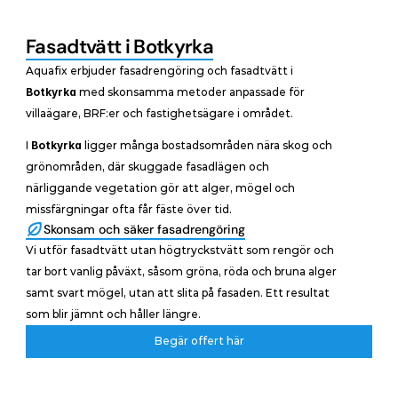
Fasadtvätt i Botkyrka
Aquafix erbjuder fasadrengöring och fasadtvätt i 
Botkyrka
 med skonsamma metoder anpassade för 
villaägare, BRF:er och fastighetsägare i området.
I 
Botkyrka
 ligger många bostadsområden nära skog och 
grönområden, där skuggade fasadlägen och 
närliggande vegetation gör att alger, mögel och 
missfärgningar ofta får fäste över tid.
Skonsam och säker fasadrengöring
Vi utför fasadtvätt utan högtryckstvätt som rengör och 
tar bort vanlig påväxt, såsom gröna, röda och bruna alger 
samt svart mögel, utan att slita på fasaden. Ett resultat 
som blir jämnt och håller längre.
Begär offert här
Begär offert här