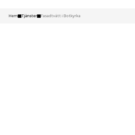
Hem
Tjänster
Fasadtvätt i Botkyrka