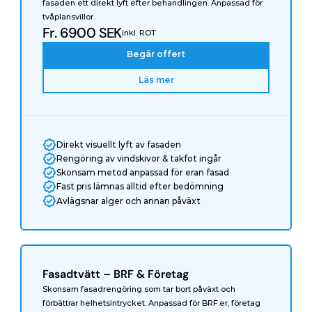
fasaden ett direkt lyft efter behandlingen. Anpassad för 
tvåplansvillor.
Fr. 6900 SEK
inkl. ROT
Begär offert
Läs mer
Direkt visuellt lyft av fasaden
Rengöring av vindskivor & takfot ingår
Skonsam metod anpassad för eran fasad
Fast pris lämnas alltid efter bedömning
Avlägsnar alger och annan påväxt
Fasadtvätt – BRF & Företag
Skonsam fasadrengöring som tar bort påväxt och 
förbättrar helhetsintrycket. Anpassad för BRF:er, företag 