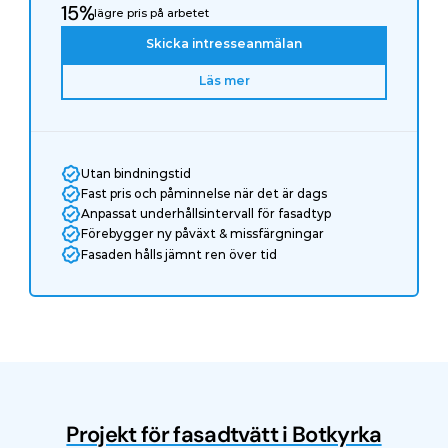
15%
lägre pris på arbetet
Skicka intresseanmälan
Läs mer
Utan bindningstid
Fast pris och påminnelse när det är dags
Anpassat underhållsintervall för fasadtyp
Förebygger ny påväxt & missfärgningar
Fasaden hålls jämnt ren över tid
Projekt för fasadtvätt i Botkyrka
Före
Efter