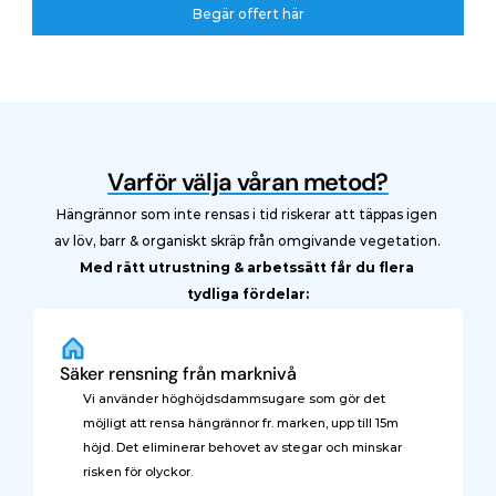
Begär offert här
Begär offert här
Varför välja våran metod?
Hängrännor som inte rensas i tid riskerar att täppas igen 
av löv, barr & organiskt skräp från omgivande vegetation. 
Med rätt utrustning & arbetssätt får du flera 
tydliga fördelar:
Säker rensning från marknivå
Vi använder höghöjdsdammsugare som gör det 
möjligt att rensa hängrännor fr. marken, upp till 15m 
höjd. Det eliminerar behovet av stegar och minskar 
risken för olyckor.