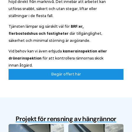
höjd direkt från marknivå. Det innebär att arbetet kan 
utföras snabbt, säkert och utan stegar, liftar eller 
ställningar i de flesta fall.
Tjänsten lämpar sig särskilt väl för 
BRF:er, 
flerbostadshus och fastigheter
 där tillgänglighet, 
säkerhet och minimal störning är avgörande.
Vid behov kan vi även erbjuda 
kamerainspektion eller 
drönarinspektion
 för att kontrollera rännornas skick 
innan åtgärd.
Begär offert här
Begär offert här
Projekt för rensning av hängrännor
Före
Efter