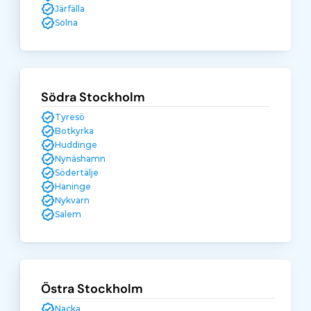
Järfälla
Solna
Södra Stockholm
Tyresö
Botkyrka
Huddinge
Nynäshamn
Södertälje
Haninge
Nykvarn
Salem
Östra Stockholm
Nacka