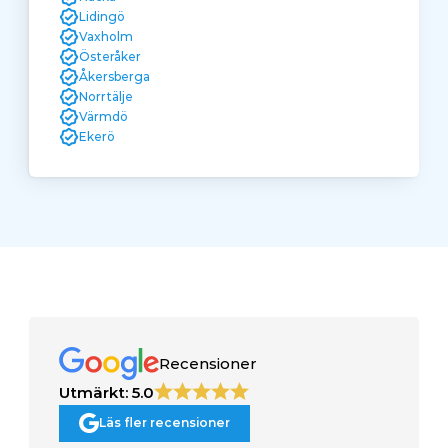
Lidingö
Vaxholm
Österåker
Åkersberga
Norrtälje
Värmdö
Ekerö
Recensioner
Utmärkt: 5.0
Läs fler recensioner