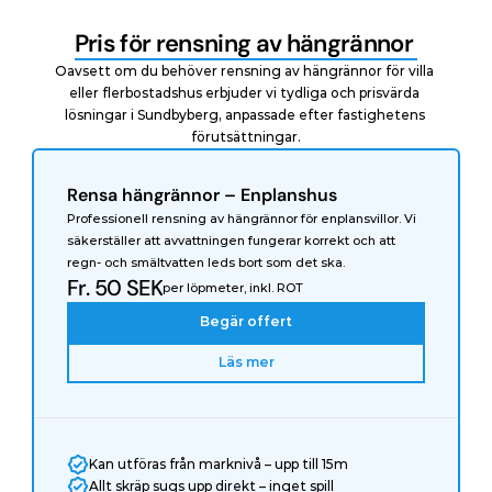
Pris för rensning av hängrännor 
Oavsett om du behöver rensning av hängrännor för villa 
eller flerbostadshus erbjuder vi tydliga och prisvärda 
lösningar i Sundbyberg, anpassade efter fastighetens 
förutsättningar.
Rensa hängrännor – Enplanshus
Professionell rensning av hängrännor för enplansvillor. Vi 
säkerställer att avvattningen fungerar korrekt och att 
regn- och smältvatten leds bort som det ska.
Fr. 50 SEK
per löpmeter, inkl. ROT
Begär offert
Läs mer
Kan utföras från marknivå – upp till 15m
Allt skräp sugs upp direkt – inget spill