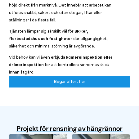
höjd direkt från marknivå. Det innebär att arbetet kan 
utföras snabbt, säkert och utan stegar, liftar eller 
ställningar i de flesta fall.
Tjänsten lämpar sig särskilt väl för 
BRF:er, 
flerbostadshus och fastigheter
 där tillgänglighet, 
säkerhet och minimal störning är avgörande.
Vid behov kan vi även erbjuda 
kamerainspektion eller 
drönarinspektion
 för att kontrollera rännornas skick 
innan åtgärd.
Begär offert här
Begär offert här
Projekt för rensning av hängrännor
Före
Efter