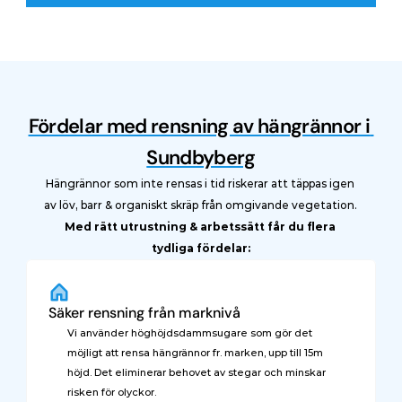
Begär offert här
Fördelar med rensning av hängrännor i 
Sundbyberg
Hängrännor som inte rensas i tid riskerar att täppas igen 
av löv, barr & organiskt skräp från omgivande vegetation. 
Med rätt utrustning & arbetssätt får du flera 
tydliga fördelar:
Säker rensning från marknivå
Vi använder höghöjdsdammsugare som gör det 
möjligt att rensa hängrännor fr. marken, upp till 15m 
höjd. Det eliminerar behovet av stegar och minskar 
risken för olyckor.