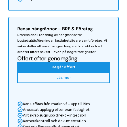
Rensa hängrännor – BRF & Företag
Professionell rensning av hängrännor för 
bostadsrättsföreningar, fastighetsägare samt företag. Vi 
säkerställer att avvattningen fungerar korrekt och att 
arbetet utförs säkert – även på högre fastigheter.
Offert efter genomgång
Begär offert
Läs mer
Kan utföras från marknivå – upp till 15m
Anpassat upplägg efter eran fastighet
Allt skräp sugs upp direkt – inget spill
Kamerakontroll och dokumentation
Fast pris lämnas alltid innan start