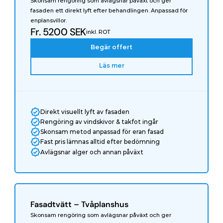
Skonsam rengöring som avlägsnar påväxt och ger 
fasaden ett direkt lyft efter behandlingen. Anpassad för 
enplansvillor.
Fr. 5200 SEK
inkl. ROT
Begär offert
Läs mer
Direkt visuellt lyft av fasaden
Rengöring av vindskivor & takfot ingår
Skonsam metod anpassad för eran fasad
Fast pris lämnas alltid efter bedömning
Avlägsnar alger och annan påväxt
Fasadtvätt – Tvåplanshus
Skonsam rengöring som avlägsnar påväxt och ger 