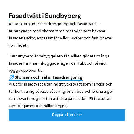
Fasadtvätt i Sundbyberg
Aquafix erbjuder fasadrengöring och fasadtvätt i 
Sundbyberg
 med skonsamma metoder som bevarar 
fasadens skick, anpassat för villor, BRF:er och fastigheter 
i området.
I 
Sundbyberg
 är bebyggelsen tät, vilket gör att många 
fasader hamnar i skuggade lägen där fukt och påväxt 
byggs upp över tid.
Skonsam och säker fasadrengöring
Vi utför fasadtvätt utan högtryckstvätt som rengör och 
tar bort vanlig påväxt, såsom gröna, röda och bruna alger 
samt svart mögel, utan att slita på fasaden. Ett resultat 
som blir jämnt och håller längre.
Begär offert här
Begär offert här