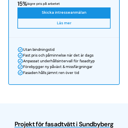
15%
lägre pris på arbetet
Skicka intresseanmälan
Läs mer
Utan bindningstid
Fast pris och påminnelse när det är dags
Anpassat underhållsintervall för fasadtyp
Förebygger ny påväxt & missfärgningar
Fasaden hålls jämnt ren över tid
Projekt för fasadtvätt i Sundbyberg
Före
Efter