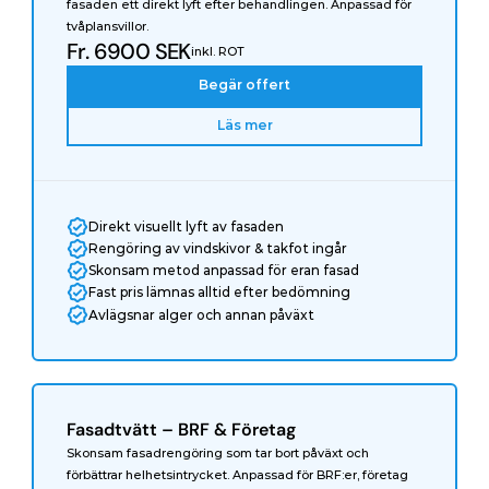
fasaden ett direkt lyft efter behandlingen. Anpassad för 
tvåplansvillor.
Fr. 6900 SEK
inkl. ROT
Begär offert
Läs mer
Direkt visuellt lyft av fasaden
Rengöring av vindskivor & takfot ingår
Skonsam metod anpassad för eran fasad
Fast pris lämnas alltid efter bedömning
Avlägsnar alger och annan påväxt
Fasadtvätt – BRF & Företag
Skonsam fasadrengöring som tar bort påväxt och 
förbättrar helhetsintrycket. Anpassad för BRF:er, företag 