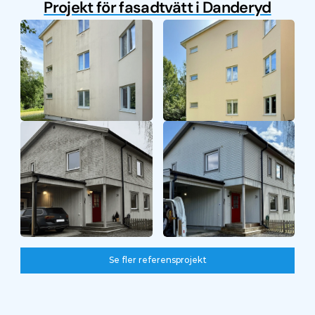
Projekt för fasadtvätt i Danderyd
Före
Efter
Före
Efter
Se fler referensprojekt
Se fler referensprojekt