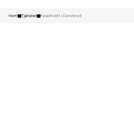
Hem
Tjänster
Fasadtvätt i Danderyd