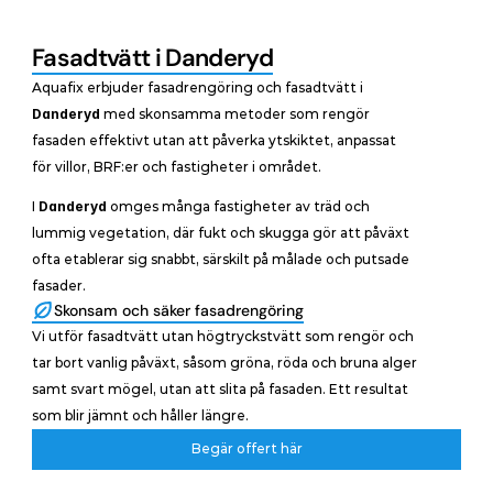
Fasadtvätt i Danderyd
Aquafix erbjuder fasadrengöring och fasadtvätt i 
Danderyd
 med skonsamma metoder som rengör 
fasaden effektivt utan att påverka ytskiktet, anpassat 
för villor, BRF:er och fastigheter i området.
I 
Danderyd
 omges många fastigheter av träd och 
lummig vegetation, där fukt och skugga gör att påväxt 
ofta etablerar sig snabbt, särskilt på målade och putsade 
fasader.
Skonsam och säker fasadrengöring
Vi utför fasadtvätt utan högtryckstvätt som rengör och 
tar bort vanlig påväxt, såsom gröna, röda och bruna alger 
samt svart mögel, utan att slita på fasaden. Ett resultat 
som blir jämnt och håller längre.
Begär offert här
Begär offert här