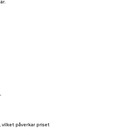
är.
.
ilket påverkar priset 