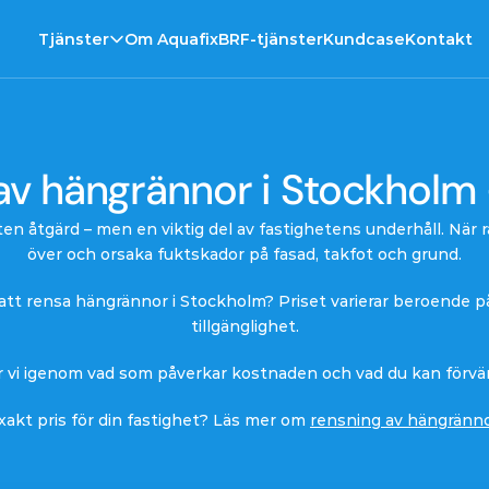
Tjänster
Om Aquafix
BRF-tjänster
Kundcase
Kontakt
 av hängrännor i Stockholm
iten åtgärd – men en viktig del av fastighetens underhåll. När
över och orsaka fuktskador på fasad, takfot och grund.
tt rensa hängrännor i Stockholm? Priset varierar beroende på 
tillgänglighet.
r vi igenom vad som påverkar kostnaden och vad du kan förvän
 exakt pris för din fastighet? Läs mer om 
rensning av hängränno