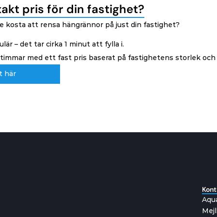
xakt pris för din fastighet?
lle kosta att rensa hängrännor på just din fastighet?
är – det tar cirka 1 minut att fylla i.
immar med ett fast pris baserat på fastighetens storlek och 
t här
t här
Kont
Aqua
Mejl