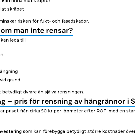
n kan rinna mot stuprör
lat skräpet
nskar risken för fukt- och fasadskador.
 om man inte rensar?
an leda till:
en
rängning
vid grund
 betydligt dyrare än själva rensningen.
 – pris för rensning av hängrännor i 
jar priset från cirka 50 kr per löpmeter efter ROT, med en star
 investering som kan förebygga betydligt större kostnader över 