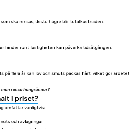
 som ska rensas, desto högre blir totalkostnaden.
ler hinder runt fastigheten kan påverka tidsåtgången.
 på flera år kan löv och smuts packas hårt, vilket gör arbete
a man rensa hängrännor?
lt i priset?
g omfattar vanligtvis:
smuts och avlagringar