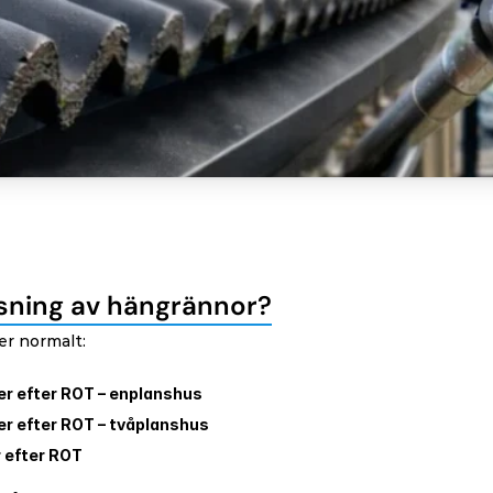
sning av hängrännor?
ler normalt:
er efter ROT – enplanshus
er efter ROT – tvåplanshus
r efter ROT