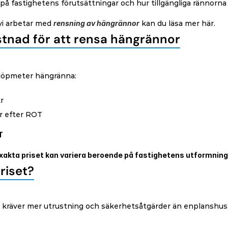
på fastighetens förutsättningar och hur tillgängliga rännorna 
vi arbetar med 
rensning av hängrännor
 kan du läsa mer här.
tnad för att rensa hängrännor
 löpmeter hängränna:
r
kr efter ROT
T
exakta priset kan variera beroende på fastighetens utformning
riset?
 kräver mer utrustning och säkerhetsåtgärder än enplanshus, v