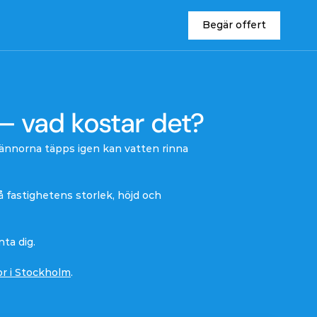
Begär offert
Begär offert
 – vad kostar det?
 rännorna täpps igen kan vatten rinna 
fastighetens storlek, höjd och 
ta dig.
r i Stockholm
.