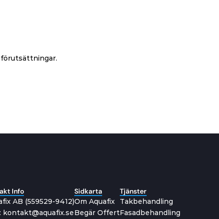
förutsättningar.
akt Info
Sidkarta
Tjänster
fix AB (
559529-9412)
Om Aquafix
Takbehandling
: kontakt@aquafix.se
Begär Offert
Fasadbehandling