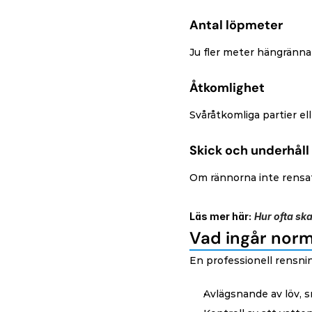
Antal löpmeter
Ju fler meter hängränna
Åtkomlighet
Svåråtkomliga partier el
Skick och underhåll
Om rännorna inte rensats
Läs mer här:
Hur ofta sk
Vad ingår norma
En professionell rensnin
Avlägsnande av löv, 