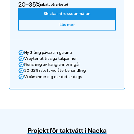
20-35%
rabatt på arbetet
Skicka intresseanmälan
Läs mer
Ny 3-årig påväxtfri garanti
Vi byter ut trasiga takpannor
Rensning av hängrännor ingår
20-35% rabatt vid återbehandling
Vi påminner dig när det är dags
Projekt för taktvätt i Nacka
Före
Efter