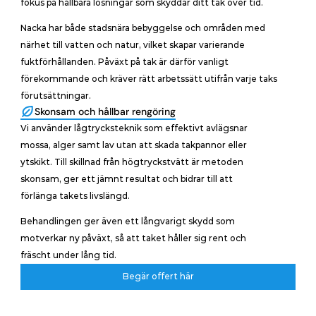
fokus på hållbara lösningar som skyddar ditt tak över tid.
Nacka har både stadsnära bebyggelse och områden med 
närhet till vatten och natur, vilket skapar varierande 
fuktförhållanden. Påväxt på tak är därför vanligt 
förekommande och kräver rätt arbetssätt utifrån varje taks 
förutsättningar.
Skonsam och hållbar rengöring
Vi använder lågtrycksteknik som effektivt avlägsnar 
mossa, alger samt lav utan att skada takpannor eller 
ytskikt. Till skillnad från högtryckstvätt är metoden 
skonsam, ger ett jämnt resultat och bidrar till att 
förlänga takets livslängd. 
Behandlingen ger även ett långvarigt skydd som 
motverkar ny påväxt, så att taket håller sig rent och 
fräscht under lång tid.
Begär offert här
Begär offert här