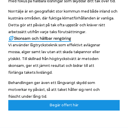
med fokus på hållbara lösningar som skyddar ditt tak över tid.
Norrtälje är en geografiskt stor kommun med både inland och 
kustnära områden, där fuktiga klimatförhållanden är vanliga. 
Detta gör att påväxt på tak ofta uppstår och kräver rätt 
arbetssätt utifrån varje taks förutsättningar.
Skonsam och hållbar rengöring
Vi använder lågtrycksteknik som effektivt avlägsnar 
mossa, alger samt lav utan att skada takpannor eller 
ytskikt. Till skillnad från högtryckstvätt är metoden 
skonsam, ger ett jämnt resultat och bidrar till att 
förlänga takets livslängd. 
Behandlingen ger även ett långvarigt skydd som 
motverkar ny påväxt, så att taket håller sig rent och 
fräscht under lång tid.
Begär offert här
Begär offert här