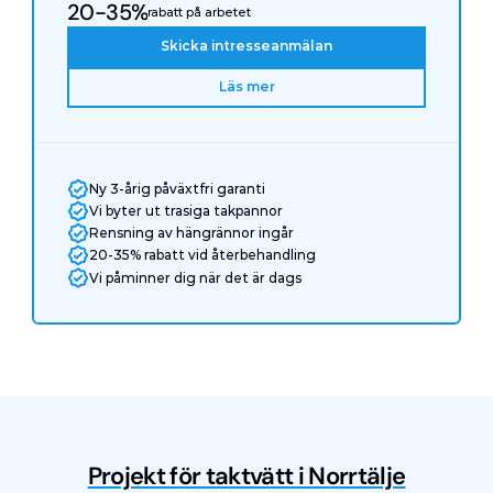
20-35%
rabatt på arbetet
Skicka intresseanmälan
Läs mer
Ny 3-årig påväxtfri garanti
Vi byter ut trasiga takpannor
Rensning av hängrännor ingår
20-35% rabatt vid återbehandling
Vi påminner dig när det är dags
Projekt för taktvätt i Norrtälje
Före
Efter