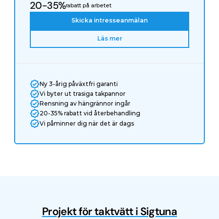
20-35%
rabatt på arbetet
Skicka intresseanmälan
Läs mer
Ny 3-årig påväxtfri garanti
Vi byter ut trasiga takpannor
Rensning av hängrännor ingår
20-35% rabatt vid återbehandling
Vi påminner dig när det är dags
Projekt för taktvätt i Sigtuna
Före
Efter