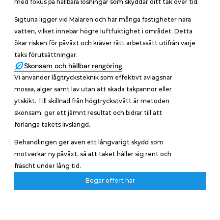
med fokus på hållbara lösningar som skyddar ditt tak över tid.
Sigtuna ligger vid Mälaren och har många fastigheter nära 
vatten, vilket innebär högre luftfuktighet i området. Detta 
ökar risken för påväxt och kräver rätt arbetssätt utifrån varje 
taks förutsättningar.
Skonsam och hållbar rengöring
Vi använder lågtrycksteknik som effektivt avlägsnar 
mossa, alger samt lav utan att skada takpannor eller 
ytskikt. Till skillnad från högtryckstvätt är metoden 
skonsam, ger ett jämnt resultat och bidrar till att 
förlänga takets livslängd. 
Behandlingen ger även ett långvarigt skydd som 
motverkar ny påväxt, så att taket håller sig rent och 
fräscht under lång tid.
Begär offert här
Begär offert här